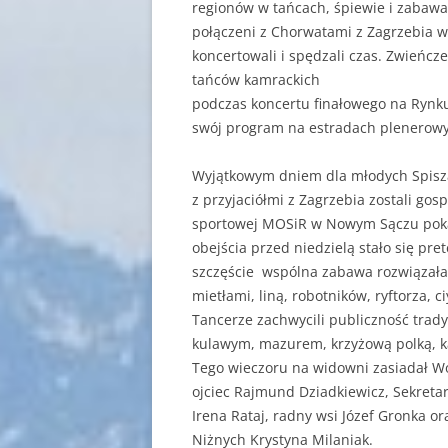
regionów w tańcach, śpiewie i zabawac
połączeni z Chorwatami z Zagrzebia w 
koncertowali i spędzali czas. Zwieńcz
tańców kamrackich
podczas koncertu finałowego na Ryn
swój program na estradach plenerowyc
Wyjątkowym dniem dla młodych Spiszak
z przyjaciółmi z Zagrzebia zostali go
sportowej MOSiR w Nowym Sączu pokaza
obejścia przed niedzielą stało się pr
szczęście wspólna zabawa rozwiązała w
mietłami, liną, robotników, ryftorza, 
Tancerze zachwycili publiczność trad
kulawym, mazurem, krzyżową polką, k
Tego wieczoru na widowni zasiadał Wó
ojciec Rajmund Dziadkiewicz, Sekreta
Irena Rataj, radny wsi Józef Gronka 
Niżnych Krystyna Milaniak.