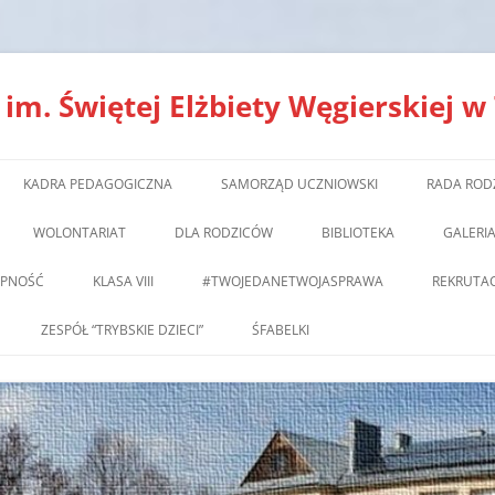
m. Świętej Elżbiety Węgierskiej w
Przejdź
do
KADRA PEDAGOGICZNA
SAMORZĄD UCZNIOWSKI
RADA ROD
treści
WOLONTARIAT
DLA RODZICÓW
BIBLIOTEKA
GALERI
ĘPNOŚĆ
KLASA VIII
#TWOJEDANETWOJASPRAWA
REKRUTAC
ZESPÓŁ “TRYBSKIE DZIECI”
ŚFABELKI