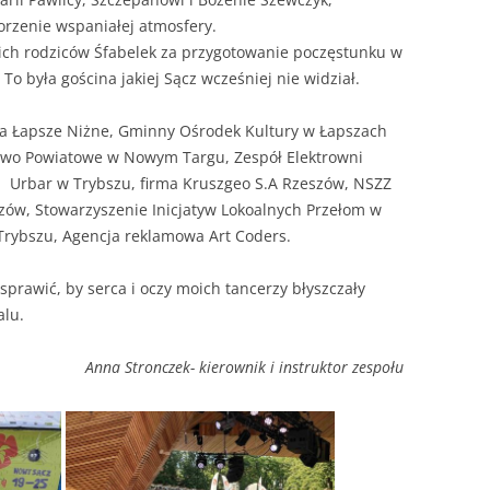
orzenie wspaniałej atmosfery.
ich rodziców Śfabelek za przygotowanie poczęstunku w
o była gościna jakiej Sącz wcześniej nie widział.
a Łapsze Niżne, Gminny Ośrodek Kultury w Łapszach
stwo Powiatowe w Nowym Targu, Zespół Elektrowni
, Urbar w Trybszu, firma Kruszgeo S.A Rzeszów, NSZZ
zów, Stowarzyszenie Inicjatyw Lokoalnych Przełom w
 Trybszu, Agencja reklamowa Art Coders.
sprawić, by serca i oczy moich tancerzy błyszczały
alu.
Anna Stronczek- kierownik i instruktor zespołu