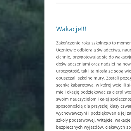
Wakacje!!!
Zakończenie roku szkolnego to momen
Uczniowie odbierają świadectwa, naucz
cichnie, przygotowując się do wakacyj
doświadczeniami oraz nadziei na nowe 
uroczystość, tak i ta niosła ze sobą w
opuszczali szkolne mury. Zostali poż
scenką kabaretową, w której wcielili 
mieli okazję podziękować za cierpliwo
swoim nauczycielom i całej społecznoś
sposobnością dla przyszłej klasy czwa
wychowawczyni i podziękowanie jej za
szkoły podstawowej. Witajcie, wakacj
bezpiecznych wyjazdów, ciekawych sp