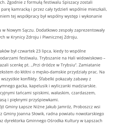
h. Zgodnie z formułą festiwalu Spiszacy zostali
parę kamracką i przez cały tydzień wspólnie mieszkali,
eniem tej współpracy był wspólny występ i wykonanie
ku w Nowym Sączu. Dodatkowo zespoły zaprezentowały
h w Krynicy Zdroju i Piwnicznej Zdroju.
ów był czwartek 23 lipca, kiedy to wspólne
spodarzami festiwalu. Trybszanie na Hali widowiskowo –
li scenkę pt. ,,Przi dródze w Trybsiu’’. Zamiatanie
etekstem do kłótni o męsko-damskie przydziały prac. Na
szystkie konflikty. Śfabelki pokazały zabawy z
ciymnego gacka, kapelusik i wyliczanki madziarskie.
ycyjnymi tańcami spiskimi, wałaskim, czardaszem,
asą i pięknymi przyśpiewkami.
jt Gminy Łapsze Niżne Jakub Jamróz, Proboszcz wsi
rz Gminy Joanna Słowik, radna powiatu nowotarskiego
oraz dyrektorka Gminnego Ośrodka Kultury w Łapszach