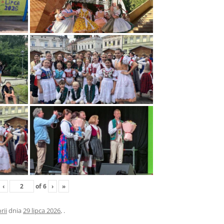
‹
of
6
›
»
rii
dnia
29 lipca 2026
,
.