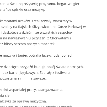
niła świetną reżyserię programu, bogactwo gier i
e tańce spiskie oraz muzykę.
z kamratami Kraków, zrealizowały warsztaty w
szalały na Rajskich Ślizgawkach na Górze Parkowej w
u i dyskotece z dziećmi ze wszystkich zespołów
u na nawiązywaniu przyjaźni z Chorwatami i
eż bliscy sercom naszych tancerek.
że muzyka i taniec potrafią łączyć ludzi ponad
e dziecięca przyjaźń buduje pokój świata dorosłych.
cji bez barier językowych. Zabrały z festiwalu
 pozostaną z nimi na zawsze…
 dni wspaniałej pracy, zaangażowania,
ia się.
walczyka za oprawę muzyczną.
rii Pawlicy, Szczepanowi i Bożenie Szewczyk,