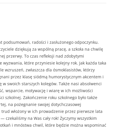
t podsumowań, radości i zasłużonego odpoczynku.
yciele dziękują za wspólną pracę, a szkoła na chwilę
nej przerwy. To czas refleksji nad zdobytymi
wyzwania, które przyniesie kolejny rok. Jak każda taka
iele wzruszeń, zwłaszcza dla ósmoklasistów, którzy
egnani przez klasę siódmą humorystycznym akcentem i
się w swoich starszych kolegów. Także nasi absolwenci
ść, wsparcie, motywację i wiarę w ich możliwości
ci szkolnej. Zakończenie roku szkolnego było także
rtej, na pożegnanie swojej dotychczasowej
 trud włożony w ich prowadzenie przez pierwsze lata
e — czekaliśmy na Was cały rok! Życzymy wszystkim
otkań i mnóstwa chwil, które będzie można wspominać