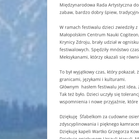
Międzynarodowa Rada Artystyczna doce
zabaw, bardzo dobry śpiew, tradycyjn
W ramach festiwalu dzieci zwiedziły 
Małopolskim Centrum Nauki Cogiteon, 
Krynicy Zdroju, brały udział w ognisk
festiwalowych. Spędziły mnóstwo czas
Meksykanami, którzy okazali się równi
To był wyjątkowy czas, który pokazał, 
granicami, językami i kulturami.
Głównym hasłem festiwalu jest idea, ż
Tak też było. Dzieci uczyły się toleran
wspomnienia i nowe przyjaźnie, które
Dziękuję Śfabelkom za cudowne osiem
zdyscyplinowania i pięknego kamracen
Dziękuję kapeli Wartko Grzegorza Ko
Dziękuję opiekunom Urszuli Hanuli, Ma